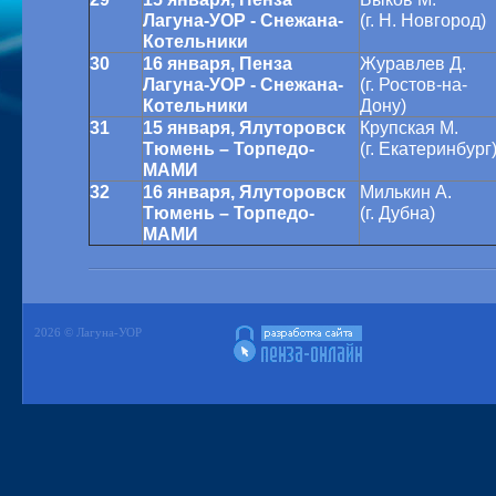
Лагуна-УОР - Снежана-
(г. Н. Новгород)
Котельники
30
16 января, Пенза
Журавлев Д.
Лагуна-УОР - Снежана-
(г. Ростов-на-
Котельники
Дону)
31
15 января, Ялуторовск
Крупская М.
Тюмень – Торпедо-
(г. Екатеринбург
МАМИ
32
16 января, Ялуторовск
Милькин А.
Тюмень – Торпедо-
(г. Дубна)
МАМИ
2026 © Лагуна-УОР