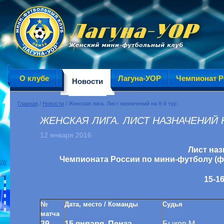
О клубе
Лагуна-УОР
Чемпионат Р
Новости
Главная
/
Новости
/ Женская лига. Лист назначений на 8-й тур
ЖЕНСКАЯ ЛИГА. ЛИСТ НАЗНАЧЕНИЙ Н
12 января 2016
Лист наз
Чемпионата России по мини-футболу (фут
15-1
№
Дата, место / Команды
Судья
матча
29
15 января, Пенза
Быков М.