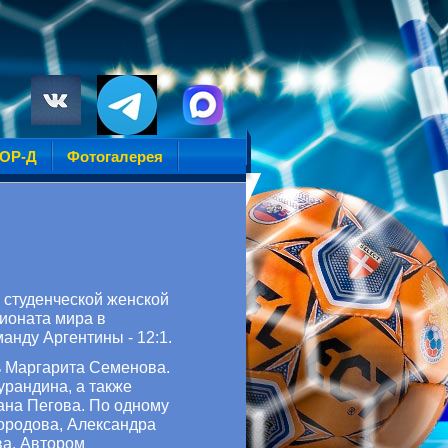
УОР-Д
Фотогалерея
 студенческой женской
пионата мира в
анду Аргентины - 12:1.
ь Маргарита Семенова.
урандина, а также
ана Пегова. По одному
родова, Александра
ва. Автором