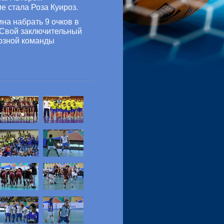
е стала Роза Куироз.
на набрать 9 очков в
. Свой заключительный
иозной команды