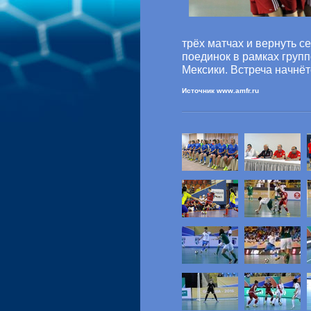
трёх матчах и вернуть с
поединок в рамках груп
Мексики. Встреча начнёт
Источник www.amfr.ru