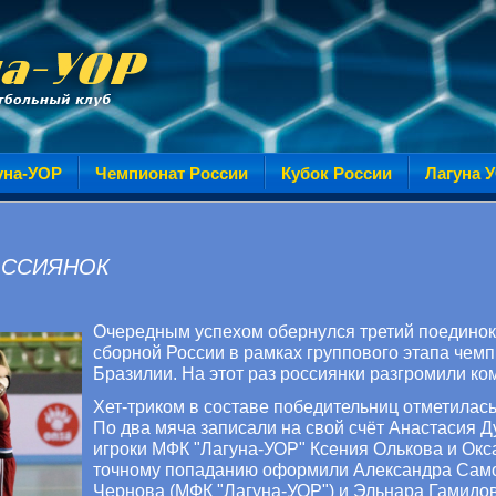
уна-УОР
Чемпионат России
Кубок России
Лагуна 
ОССИЯНОК
Очередным успехом обернулся третий поединок
сборной России в рамках группового этапа чем
Бразилии. На этот раз россиянки разгромили ком
Хет-триком в составе победительниц отметилас
По два мяча записали на свой счёт Анастасия Д
игроки МФК "Лагуна-УОР" Ксения Олькова и Окс
точному попаданию оформили Александра Само
Чернова (МФК "Лагуна-УОР") и Эльнара Гамидо