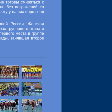
не готовы смиряться с
тно без возражений со
роту у наших ворот под
рной России. Женская
чах группового этапа и
первого места в группе
нады, занявшая второе