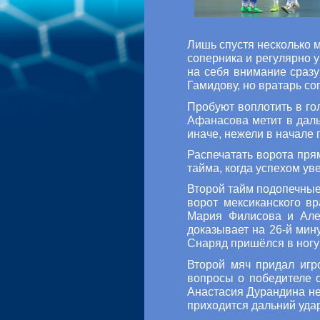
Лишь спустя несколько 
соперника и регулярно 
на себя внимание сразу
Гамидову, но вратарь со
Пробуют воплотить в го
Афанасова метит в даль
иначе, нежели в начале 
Распечатать ворота пря
тайма, когда успехом у
Второй тайм подопечные
ворот мексиканского в
Мария Филисова и Алек
доказывает на 26-й ми
Снаряд пришёлся в ногу 
Второй мяч придал игр
вопросы о победителе 
Анастасия Дурандина не
приходится дальний уда