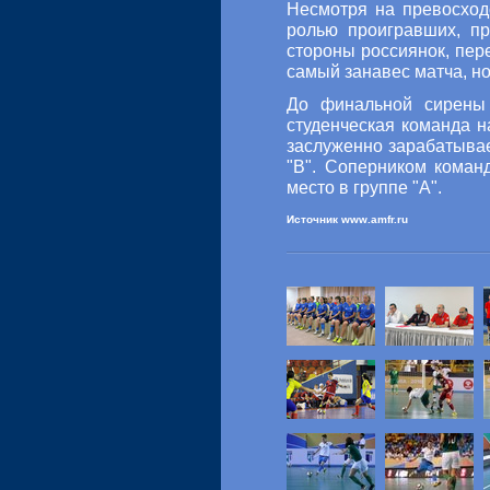
Несмотря на превосход
ролью проигравших, пр
стороны россиянок, пер
самый занавес матча, но
До финальной сирены 
студенческая команда н
заслуженно зарабатывае
"В". Соперником коман
место в группе "А".
Источник www.amfr.ru