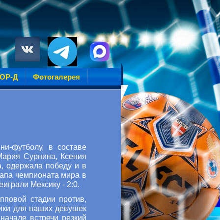
УОР-Д
Фотогалерея
ни-футболу, в составе
Мария Сурнина, Ксения
, одержала победу и в
тапа чемпионата мира в
играли Мексику - 2:0.
пповой стадии против,
сики для наших девушек
начале встречи резкий