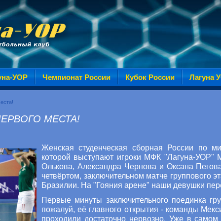
уна-УОР
Чемпионат России
Кубок России
Лагуна 
еста!
ПЕРВОГО МЕСТА!
Женская студенческая сборная России по ми
которой выступают игроки МФК "Лагуна-УОР" 
Олькова, Александра Чернова и Оксана Пегова
четвёртом, заключительном матче группового э
Бразилии. На "Гояния арене" наши девушки пере
Первые минуты заключительного поединка гру
пожалуй, её главного открытия - команды Мек
проходили достаточно нервозно. Уже в самом 