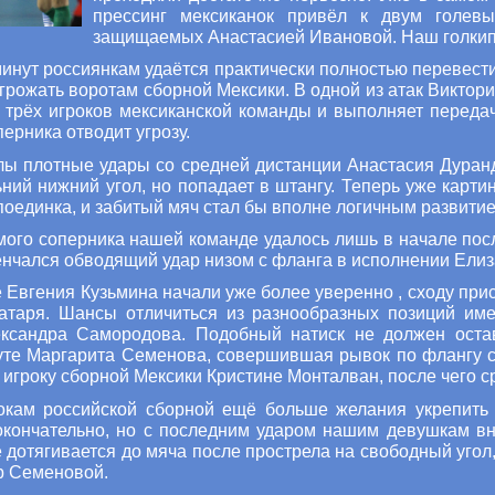
прессинг мексиканок привёл к двум голев
защищаемых Анастасией Ивановой. Наш голкип
минут россиянкам удаётся практически полностью перевести
угрожать воротам сборной Мексики. В одной из атак Виктор
 трёх игроков мексиканской команды и выполняет переда
перника отводит угрозу.
лы плотные удары со средней дистанции Анастасия Дуран
ний нижний угол, но попадает в штангу. Теперь уже карт
поединка, и забитый мяч стал бы вполне логичным развити
мого соперника нашей команде удалось лишь в начале по
венчался обводящий удар низом с фланга в исполнении Ели
 Евгения Кузьмина начали уже более уверенно , сходу при
ратаря. Шансы отличиться из разнообразных позиций им
сандра Самородова. Подобный натиск не должен остава
нуте Маргарита Семенова, совершившая рывок по флангу 
игроку сборной Мексики Кристине Монталван, после чего ср
окам российской сборной ещё больше желания укрепить
окончательно, но с последним ударом нашим девушкам вн
 дотягивается до мяча после прострела на свободный угол,
р Семеновой.