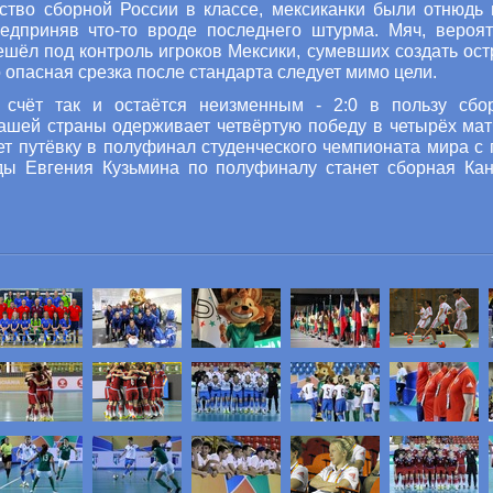
ство сборной России в классе, мексиканки были отнюдь 
едприняв что-то вроде последнего штурма. Мяч, вероя
ешёл под контроль игроков Мексики, сумевших создать ост
 опасная срезка после стандарта следует мимо цели.
счёт так и остаётся неизменным - 2:0 в пользу сбо
ашей страны одерживает четвёртую победу в четырёх мат
т путёвку в полуфинал студенческого чемпионата мира с 
ды Евгения Кузьмина по полуфиналу станет сборная Ка