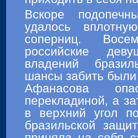
Вскоре подопечн
удалось вплотну
соперниц. Восе
российские дев
владений бразил
шансы забить были
Афанасова оп
перекладиной, а за
в верхний угол п
бразильской защи
приняла на себя с