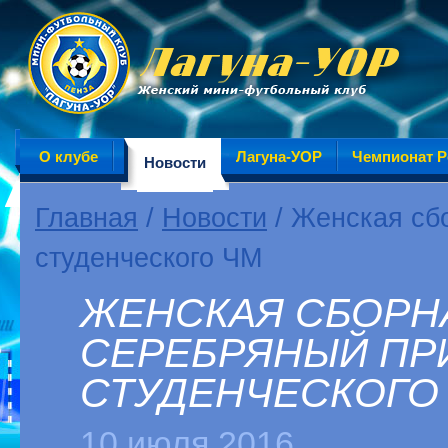
О клубе
Лагуна-УОР
Чемпионат Р
Новости
Главная
/
Новости
/ Женская сб
студенческого ЧМ
ЖЕНСКАЯ СБОРНА
СЕРЕБРЯНЫЙ ПР
СТУДЕНЧЕСКОГО
10 июля 2016