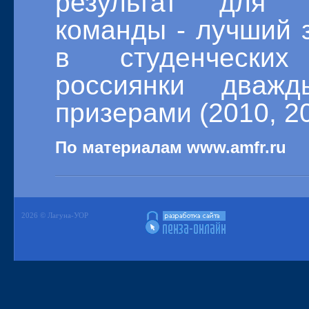
результат для 
команды - лучший 
в студенческих
россиянки дваж
призерами (2010, 2
По материалам www.amfr.ru
2026 © Лагуна-УОР