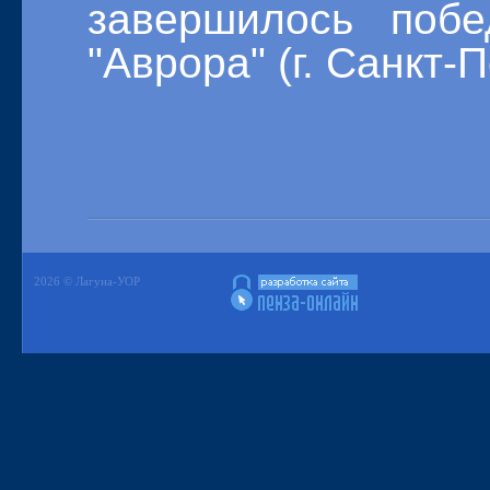
завершилось по
"Аврора" (г. Санкт-П
2026 © Лагуна-УОР