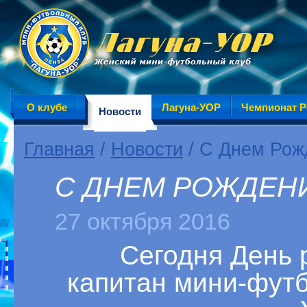
О клубе
Лагуна-УОР
Чемпионат Р
Новости
Главная
/
Новости
/ С Днем Рож
С ДНЕМ РОЖДЕНИ
27 октября 2016
Сегодня День 
капитан
мини-футб