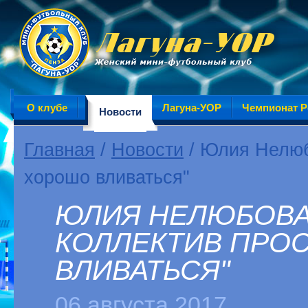
О клубе
Лагуна-УОР
Чемпионат Р
Новости
Главная
/
Новости
/ Юлия Нелюбо
хорошо вливаться"
ЮЛИЯ НЕЛЮБОВА:
КОЛЛЕКТИВ ПРО
ВЛИВАТЬСЯ"
06 августа 2017