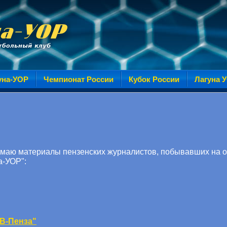
уна-УОР
Чемпионат России
Кубок России
Лагуна 
маю материалы пензенских журналистов, побывавших на о
а-УОР":
ТВ-Пенза"