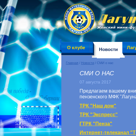
О клубе
Лаг
Новости
Главная
/
Новости
/ СМИ о нас
СМИ О НАС
07 августа 2017
Предлагаем вашему вни
пензенского МФК "Лагун
ТРК "Наш дом"
ТРК "Экспресс"
ГТРК "Пенза"
Интернет-телеканал "