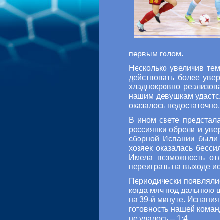
первым голом.
Несколько увеличив тем
действовать более уве
хладнокровно реализова
нашим девушкам удастся 
оказалось недостаточно.
В ином свете предстал
россиянки обрели и уве
сборной Испании были 
хозяек оказалась бесс
Имела возможность отл
переиграть на выходе ис
Периодически появлялис
когда мяч под дальнюю 
на 39-й минуте. Испания
готовность нашей коман
не удалось – 1:4.