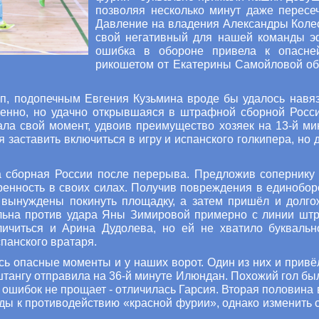
позволяя несколько минут даже пересе
Давление на владения Александры Коле
свой негативный для нашей команды э
ошибка в обороне привела к опасне
рикошетом от Екатерины Самойловой об
п, подопечным Евгения Кузьмина вроде бы удалось навяз
ренно, но удачно открывшаяся в штрафной сборной Росс
ла свой момент, удвоив преимущество хозяек на 13-й ми
заставить включиться в игру и испанского голкипера, но д
а сборная России после перерыва. Предложив сопернику 
ренность в своих силах. Получив повреждения в единобор
вынуждены покинуть площадку, а затем пришёл и долго
ильна против удара Яны Зимировой примерно с линии штр
ичиться и Арина Дудолева, но ей не хватило буквальн
панского вратаря.
ь опасные моменты и у наших ворот. Один из них и привёл 
штангу отправила на 36-й минуте Илюндан. Похожий гол был
 ошибок не прощает - отличилась Гарсия. Вторая половина 
ды к противодействию «красной фурии», однако изменить 