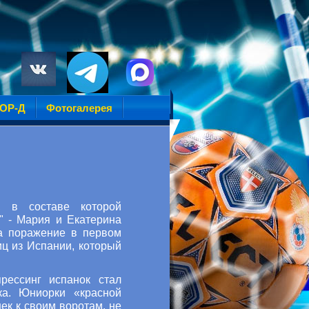
УОР-Д
Фотогалерея
, в составе которой
" - Мария и Екатерина
а поражение в первом
ц из Испании, который
рессинг испанок стал
ка. Юниорки «красной
к к своим воротам, не