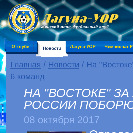
О клубе
Лагуна-УОР
Чемпионат Р
Новости
Главная
/
Новости
/ На "Востоке
6 команд
НА "ВОСТОКЕ" З
РОССИИ ПОБОРЮ
08 октября 2017