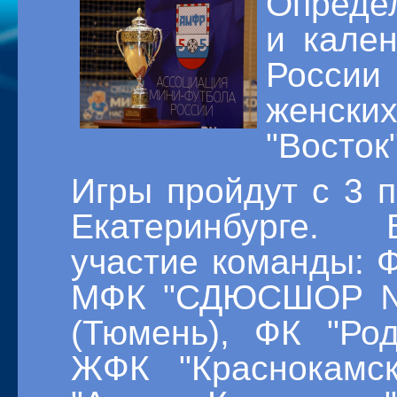
Опреде
и кале
России 
женски
"Восток"
Игры пройдут с 3 п
Екатеринбурге. 
участие команды: Ф
МФК "СДЮСШОР № 
(Тюмень), ФК "Род
ЖФК "Краснокамск