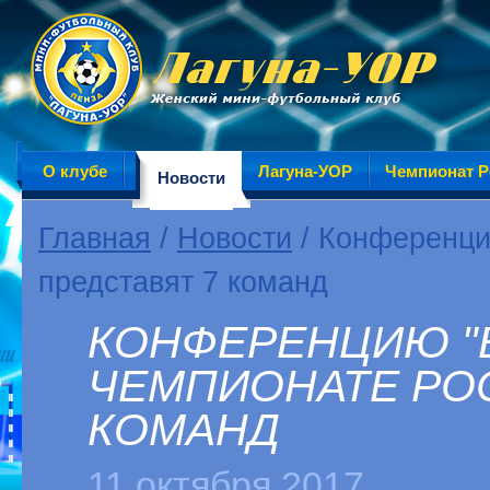
О клубе
Лагуна-УОР
Чемпионат Р
Новости
Главная
/
Новости
/ Конференци
представят 7 команд
КОНФЕРЕНЦИЮ "В
ЧЕМПИОНАТЕ РО
КОМАНД
11 октября 2017