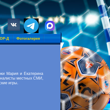
УОР-Д
Фотогалерея
оки Мария и Екатерина
рналисты местных СМИ,
ские игры.