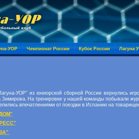
уна-УОР
Чемпионат России
Кубок России
Лагуна 
агуна-УОР" из юниорской сборной России вернулись игр
а Зимирова. На тренировке у нашей команды побывали жу
елились впечатлениями от поездки в Испанию на товарище
ДОМ"
ПРЕСС"
ЗА"