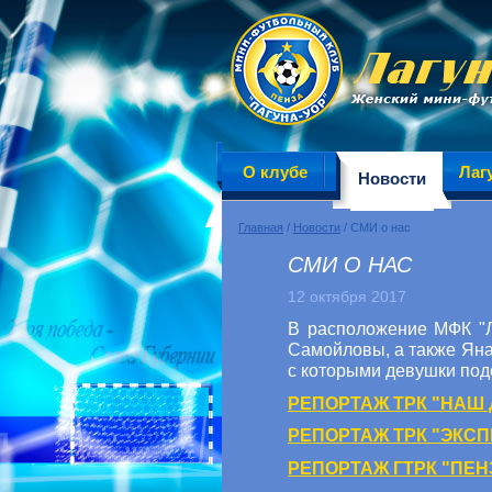
О клубе
Лаг
Новости
Главная
/
Новости
/ СМИ о нас
СМИ О НАС
12 октября 2017
В расположение МФК "Л
Самойловы, а также Ян
с которыми девушки под
РЕПОРТАЖ ТРК "НАШ 
РЕПОРТАЖ ТРК "ЭКС
РЕПОРТАЖ ГТРК "ПЕН