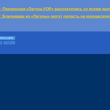
Пензенская «Лагуна-УОР» расплатилась со всеми дол
Близняшки из «Лагуны» могут попасть на юношеску