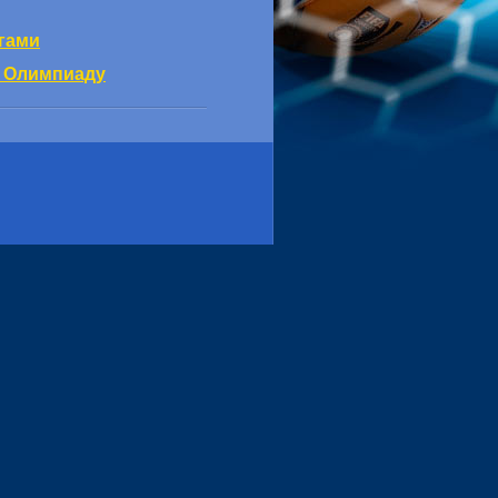
гами
ю Олимпиаду