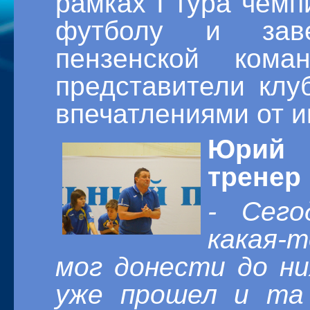
рамках
I тура чемп
футболу и заве
пензенской ком
представители клу
впечатлениями от и
Юрий 
тренер
- Сего
какая-т
мог донести до ни
уже прошел и та