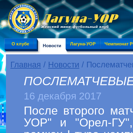
О клубе
Лагуна-УОР
Чемпионат Р
Новости
Главная
/
Новости
/ Послематче
ПОСЛЕМАТЧЕВЫЕ
16 декабря 2017
После второго ма
УОР" и "Орел-ГУ"