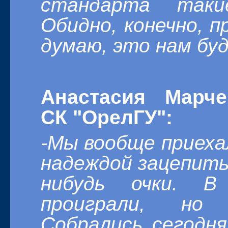
стандарта таки
Обидно, конечно, п
думаю, это нам бу
Анастасия Марче
СК "ОрелГУ":
-Мы вообще приехал
надеждой зацепитьс
нибудь очки. 
проиграли, но 
Собрались сегодня