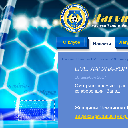
О клубе
Лаг
Новости
Главная
/
Новости
/ LIVE: Лагуна-УОР - Авро
LIVE: ЛАГУНА-УОР
18 декабря 2017
Смотрите прямые транс
конференции "Запад".
Женщины. Чемпионат Ро
18 декабря. 18:00 (мск