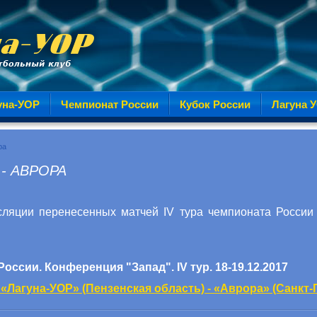
уна-УОР
Чемпионат России
Кубок России
Лагуна 
ра
 - АВРОРА
ляции перенесенных матчей IV тура чемпионата России
ссии. Конференция "Запад". IV тур. 18-19.12.2017
). «Лагуна-УОР» (Пензенская область) - «Аврора» (Санкт