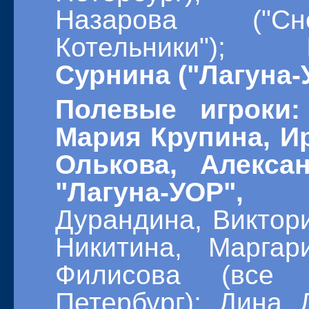
Назарова ("Сне
Котельники");
Сурнина ("Лагуна-
Полевые игроки:
Мария Крупина, И
Олькова, Алекса
"Лагуна-УОР", 
Дурандина, Виктор
Никитина, Марга
Филисова (все 
Петербург); Дина 