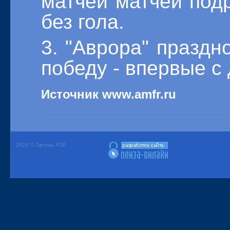
матчей матчей подр
без гола.
3. "Аврора" праздн
победу - впервые с 
Источник www.amfr.ru
2026 © Лагуна-УОР