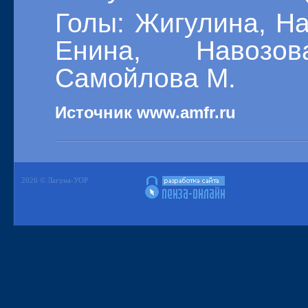
Голы: Жигулина, Нас
Енина, Навозо
Самойлова М.
Источник www.amfr.ru
2026 © Лагуна-УОР