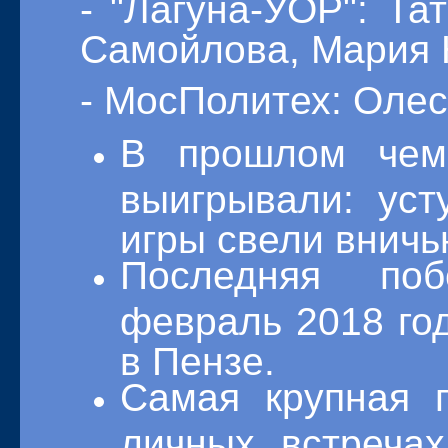
- "Лагуна-УОР": Та
Самойлова, Мария К
- МосПолитех: Олес
В прошлом чемп
выигрывали: уст
игры свели вничь
Последняя по
февраль 2018 год
в Пензе.
Самая крупная 
личных встречах