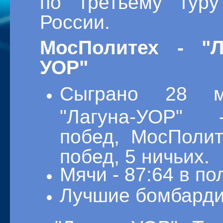
по третьему туру
России.
МосПолитех - "Л
УОР"
Сыграно 28 ма
"Лагуна-УОР"
побед, МосПолит
побед, 5 ничьих.
Мячи - 87:64 в по
Лучшие бомбарди