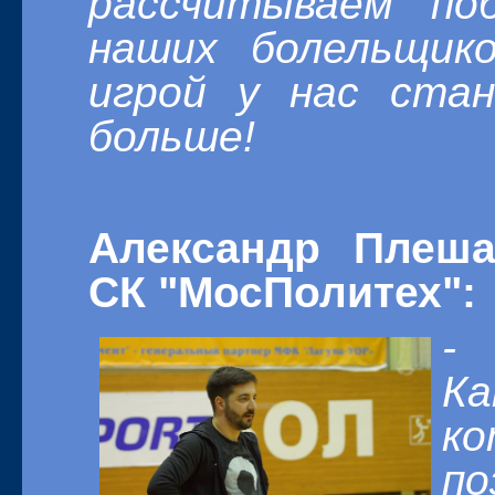
рассчитываем по
наших болельщик
игрой у нас ста
больше!
Александр Плеша
СК "МосПолитех":
-
К
ко
по