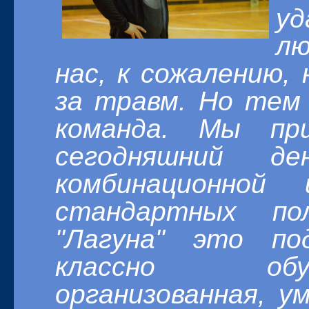
у
лю
нас, к сожалению,
за травм. Н
о тем 
команда. Мы пр
сегодняшний де
комбинационной
стандартных по
"Лагуна" это по
классно обу
организованная, ум