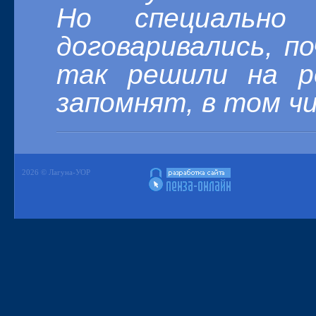
Но специальн
договаривались,
по
так решили на р
запомнят, в том чи
2026 © Лагуна-УОР