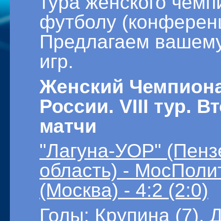
тура женского чемп
футболу (конференц
Предлагаем вашему
игр.
Женский Чемпион
России. VIII тур. 
матчи
"Лагуна-УОР" (Пенз
область) - МосПоли
(Москва) - 4:2 (2:0)
Голы: Крупина (7), 