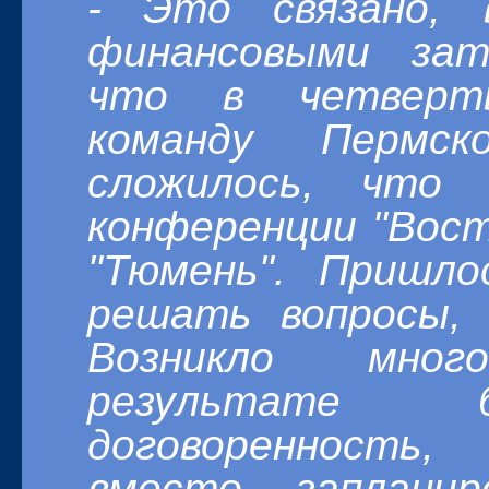
-
Это связано, 
финансовыми за
что в четверт
команду Пермс
сложилось, что
конференции "Вост
"Тюмень". Пришло
решать вопросы, 
Возникло мно
результате 
договоре
вместо
заплан