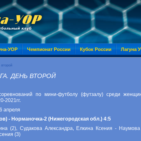
уна-УОР
Чемпионат России
Кубок России
Лагуна 
ь второй
ИГА. ДЕНЬ ВТОРОЙ
соревнований по мини-футболу (футзалу) среди женщин
0-2021гг.
 6 апреля
в) - Норманочка-2 (Нижегородская обл.) 4:5
а (2), Судакова Александра, Елкина Ксения - Наумова
сения (3)