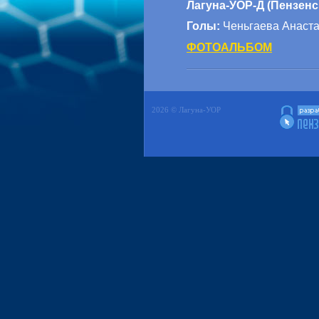
Лагуна-УОР-Д (Пензенск
Голы:
Ченьгаева Анаста
ФОТОАЛЬБОМ
2026 © Лагуна-УОР