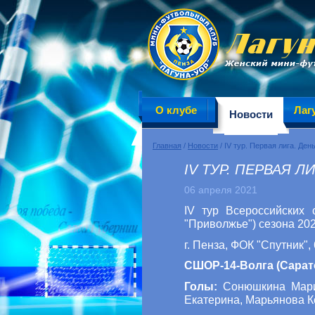
О клубе
Лаг
Новости
Главная
/
Новости
/ IV тур. Первая лига. Ден
IV ТУР. ПЕРВАЯ Л
06 апреля 2021
IV тур Всероссийских 
"Приволжье") сезона 202
г. Пенза, ФОК "Спутник",
СШОР-14-Волга (Сарато
Голы:
Сонюшкина Марин
Екатерина, Марьянова К