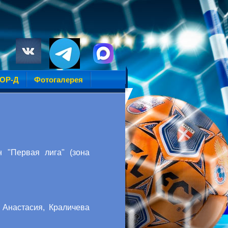
УОР-Д
Фотогалерея
 "Первая лига" (зона
 Анастасия, Краличева