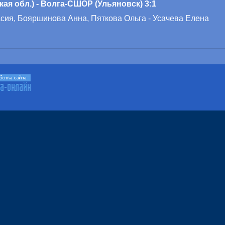
ая обл.) - Волга-СШОР (Ульяновск) 3:1
сия, Бояршинова Анна, Пяткова Ольга - Усачева Елена