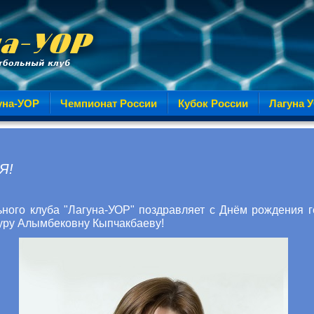
уна-УОР
Чемпионат России
Кубок России
Лагуна 
Я!
ного клуба "Лагуна-УОР" поздравляет с Днём рождения г
уру Алымбековну Кыпчакбаеву!