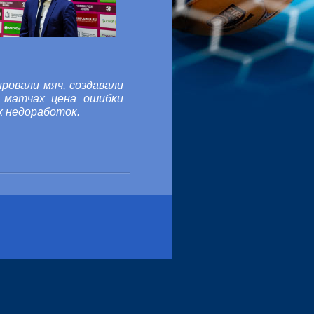
ровали мяч, создавали
 матчах цена ошибки
х недоработок.