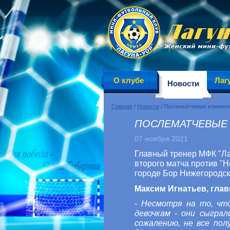
О клубе
Лаг
Новости
Главная
/
Новости
/ Послематчевые коммен
ПОСЛЕМАТЧЕВЫЕ
07 ноября 2021
Главный тренер МФК "Ла
второго матча против "Н
городе Бор Нижегородско
Максим Игнатьев, гла
-
Несмотря на то, что
девочкам - они сыграл
сожалению, не все пол