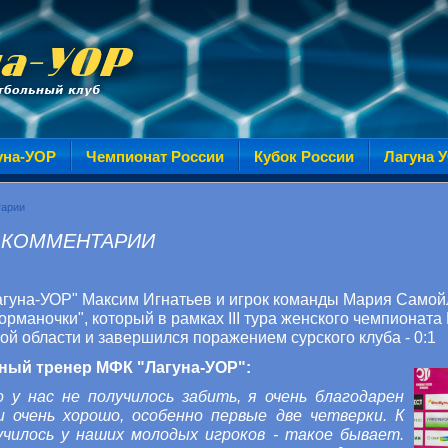
уна-УОР
Чемпионат России
Кубок России
Лагуна 
тарии
 КОММЕНТАРИИ
гуна-УОР" Максим Игнатьев и игрок команды Мария Самой
орманочки", который в рамках III тура женского чемпионата
й области и завершился поражением сурского клуба - 0:1
вный тренер МФК "Лагуна-УОР":
 у нас не получилось забить, я очень благодарен
и очень хорошо, особенно первые две четверки. К
училось у наших молодых игроков - такое бывает.