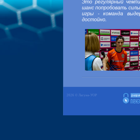
Это регулярный чемпи
шанс попробовать силы
игры - команда выде
достойно.
2026 © Лагуна-УОР