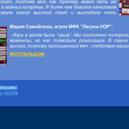
онат, поэтому мне, как тренеру, важно дать им
 в важных встречах.
Я более чем доволен качеством
ржала такой высокий темп и выглядела очень
Мария Самойлова, игрок МФК "Лагуна-УОР":
- Игра в целом была "наша". Мы постоянно контроли
моменты, но нас подводила реализация.
В таких
высока, поэтому пропущенный мяч - следствие наши
ФОТОАЛЬБОМ