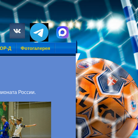
УОР-Д
Фотогалерея
пионата России.