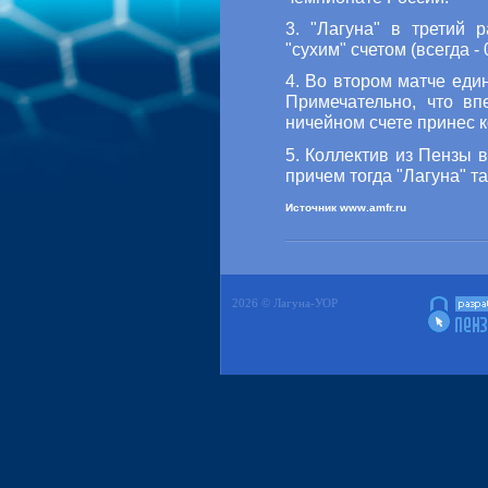
3. "Лагуна" в третий 
"сухим" счетом (всегда - 0
4. Во втором матче еди
Примечательно, что в
ничейном счете принес 
5. Коллектив из Пензы 
причем тогда "Лагуна" та
Источник www.amfr.ru
2026 © Лагуна-УОР