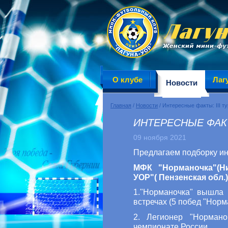
О клубе
Лаг
Новости
Главная
/
Новости
/ Интересные факты: III ту
ИНТЕРЕСНЫЕ ФАКТЫ
09 ноября 2021
Предлагаем подборку инт
МФК "Норманочка"(Ни
УОР"( Пензенская обл.) (
1."Норманочка" вышла 
встречах (5 побед "Норм
2. Легионер "Нормано
чемпионате России.