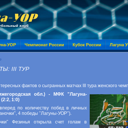
уна-УОР
Чемпионат России
Кубок России
Лагуна 
р
: III ТУР
ересных фактов о сыгранных матчах III тура женского чем
жегородская обл.) - МФК "Лагуна-
2:2, 1:0)
вперед по количеству побед в личных
аночки", 4 победы "Лагуны-УОР").
чки" Фезинья открыла счет голам в