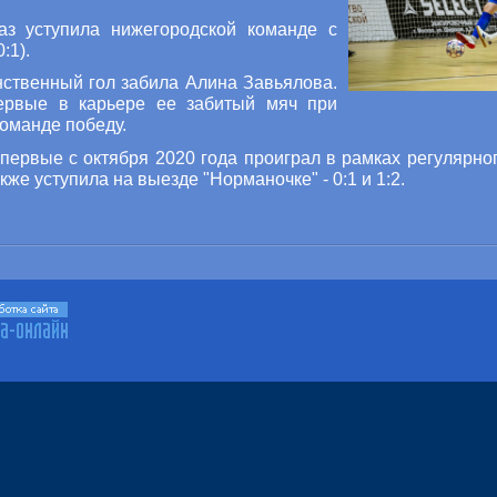
раз уступила нижегородской команде с
:1).
нственный гол забила Алина Завьялова.
первые в карьере ее забитый мяч при
команде победу.
впервые с октября 2020 года проиграл в рамках регулярног
кже уступила на выезде "Норманочке" - 0:1 и 1:2.