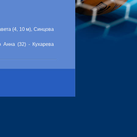
вета (4, 10 м), Синцова
 Анна (32) - Кухарева