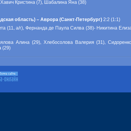
 Хавич Кристина (7), Шабалина Яна (38)
ская область) – Аврора (Санкт-Петербург)
2:2 (1:1)
а (11, а/г),
Фернанда де Паула Силва (38)
- Никитина Елиза
ялова Алина (29),
Хлебосолова Валерия (31), Сидоренко
 (29)