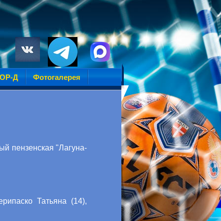
УОР-Д
Фотогалерея
ый пензенская "Лагуна-
рипаско Татьяна (14),