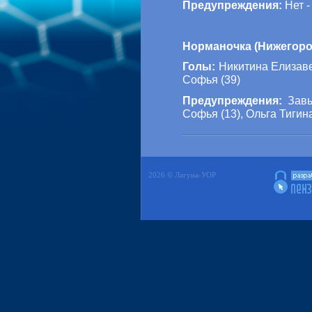
Предупреждения:
Нет -
Норманочка (Нижегород
Голы:
Никитина Елизавет
Софья (39)
Предупреждения:
Завь
Софья (13), Ольга Тигина
2026 © Лагуна-УОР