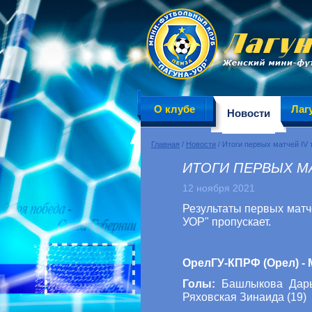
О клубе
Лаг
Новости
Главная
/
Новости
/ Итоги первых матчей IV 
ИТОГИ ПЕРВЫХ МА
12 ноября 2021
Результаты первых матч
УОР" пропускает.
ОрелГУ-КПРФ (Орел) - М
Голы:
Башлыкова Дарья 
Ряховская Зинаида (19)