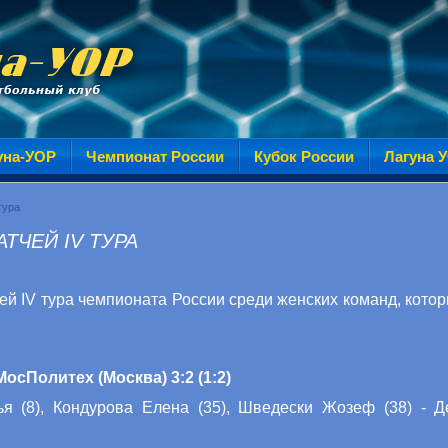
уна-УОР
Чемпионат России
Кубок России
Лагуна 
тура
ТЧЕЙ IV ТУРА
ей IV тура чемпионата России среди женских команд, котор
осПолитех (Москва) 3:2 (1:2)
(8), Кондурова Елена (35), Шведески Жозеф (38) - Де