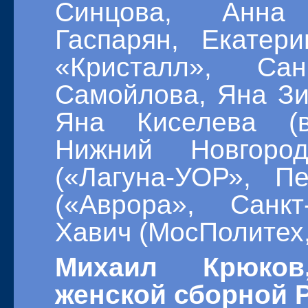
Синцова, Анна 
Гаспарян, Екатер
«Кристалл», Сан
Самойлова, Яна Зи
Яна Киселева (
Нижний Новгоро
(«Лагуна-УОР», П
(«Аврора», Санкт
Хавич (МосПолитех,
Михаил Крюков
женской сборной Р