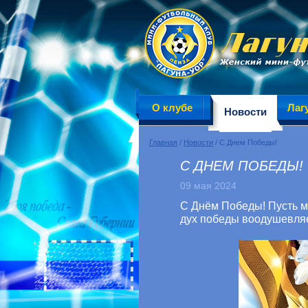
О клубе
Лаг
Новости
Главная
/
Новости
/ С Днем Победы!
С ДНЕМ ПОБЕДЫ!
09 мая 2024
С Днём Победы! Пусть му
дух победы воодушевляе