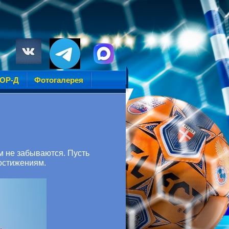
УОР-Д
Фотогалерея
м не забываются. Пусть
достижениям.