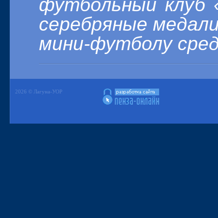
футбольный клуб 
серебряные медали
мини-футболу сред
2026 © Лагуна-УОР