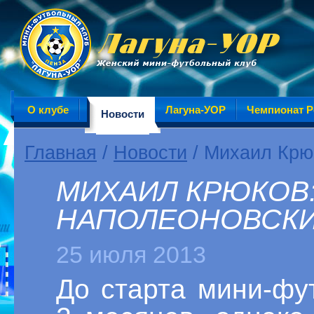
О клубе
Лагуна-УОР
Чемпионат Р
Новости
Главная
/
Новости
/ Михаил Крюк
МИХАИЛ КРЮКОВ:
НАПОЛЕОНОВСКИ
25 июля 2013
До старта мини-фу