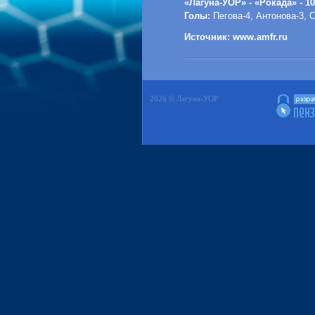
«Лагуна-УОР» - «Рокада» - 10
Голы:
Пегова-4, Антонова-3, 
Источник: www.amfr.ru
2026 © Лагуна-УОР