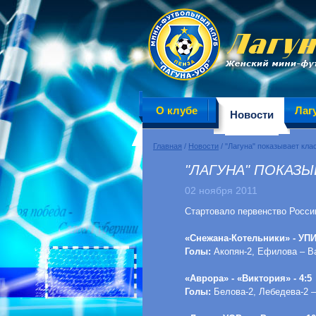
О клубе
Лаг
Новости
Главная
/
Новости
/ "Лагуна" показывает кла
"ЛАГУНА" ПОКАЗЫ
02 ноября 2011
Стартовало первенство России 
«Снежана-Котельники» - УПИ
Голы:
Акопян-2, Ефилова – В
«Аврора» - «Виктория» - 4:5
Голы:
Белова-2, Лебедева-2 –