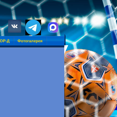
УОР-Д
Фотогалерея