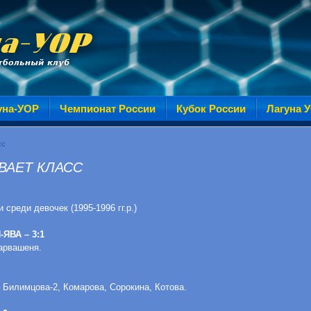
уна-УОР
Чемпионат России
Кубок России
Лагуна 
сс
ВАЕТ КЛАСС
среди девочек (1995-1996 гг.р.)
-ЯВА – 3:1
арвашеня.
 Билимцова-2, Комарова, Сорокина, Котова.