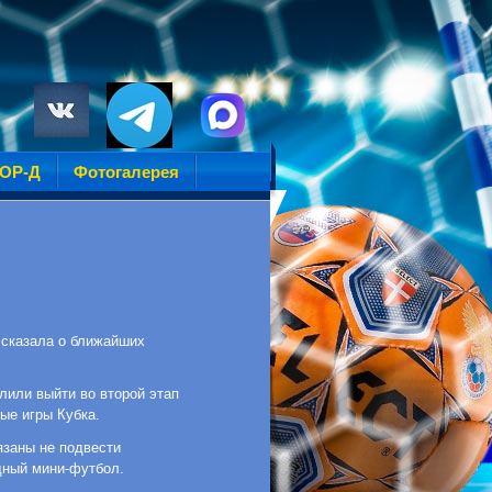
УОР-Д
Фотогалерея
ссказала о ближайших
лили выйти во второй этап
ные игры Кубка.
язаны не подвести
ищный мини-футбол.