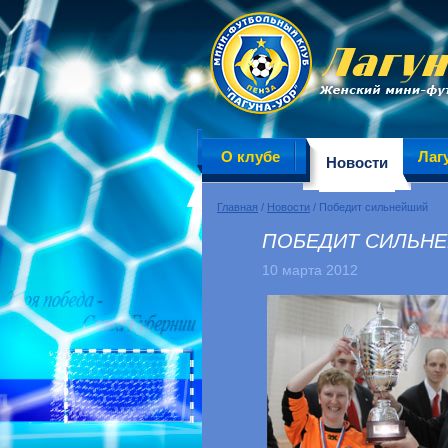
О клубе
Лаг
Новости
Главная
/
Новости
/ Победит сильнейший
ПОБЕДИТ СИЛЬН
10 марта 2012