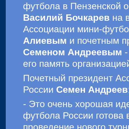
футбола в Пензенской о
Василий Бочкарев
на в
Ассоциации мини-футб
Алиевым
и почетным п
Семеном Андреевым
-
его память организацие
Почетный президент Ас
России
Семен Андреев
- Это очень хорошая ид
футбола России готова 
проведение нового турн