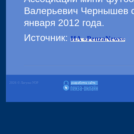
Валерьевич Чернышев ск
января 2012 года.
Источник:
ИА «PenzaNews»
2026 © Лагуна-УОР