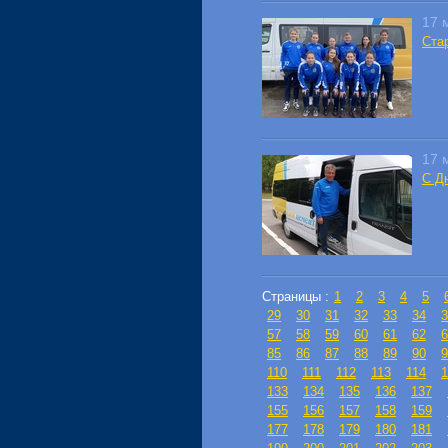
17 
Ста
17 
С Д
Страницы :
1
2
3
4
5
29
30
31
32
33
34
3
57
58
59
60
61
62
6
85
86
87
88
89
90
9
110
111
112
113
114
1
133
134
135
136
137
155
156
157
158
159
177
178
179
180
181