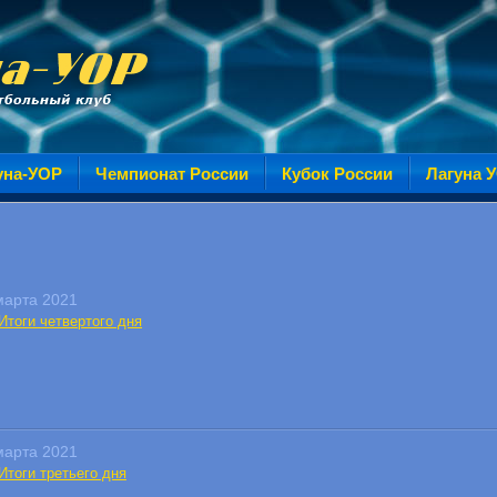
уна-УОР
Чемпионат России
Кубок России
Лагуна 
марта 2021
Итоги четвертого дня
марта 2021
Итоги третьего дня