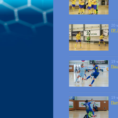
20 
ПР. 
19 
Пос
19 
Пол