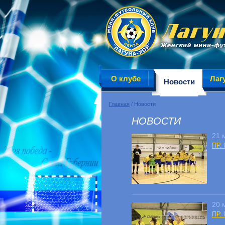
О клубе
Лаг
Новости
Главная
/ Новости
НОВОСТИ
21 
ПР. 
20 
ПР. 