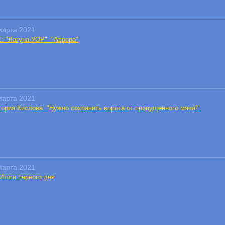
марта 2021
: "Лагуна-УОР" -"Аврора"
марта 2021
тория Кислова: "Нужно сохранить ворота от пропущенного мяча!"
марта 2021
Итоги первого дня