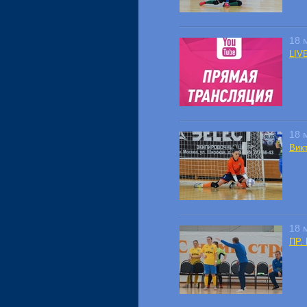
18 
LIVE
18 
Вик
18 
ПР. 