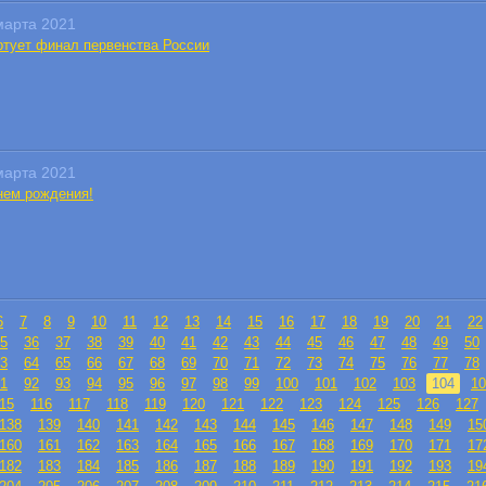
марта 2021
ртует финал первенства России
марта 2021
нем рождения!
6
7
8
9
10
11
12
13
14
15
16
17
18
19
20
21
22
5
36
37
38
39
40
41
42
43
44
45
46
47
48
49
50
3
64
65
66
67
68
69
70
71
72
73
74
75
76
77
78
1
92
93
94
95
96
97
98
99
100
101
102
103
104
10
15
116
117
118
119
120
121
122
123
124
125
126
127
138
139
140
141
142
143
144
145
146
147
148
149
15
160
161
162
163
164
165
166
167
168
169
170
171
17
182
183
184
185
186
187
188
189
190
191
192
193
19