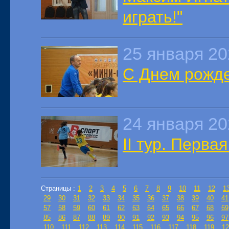
играть!"
25 января 2
С Днем рожде
24 января 2
II тур. Перва
Страницы :
1
2
3
4
5
6
7
8
9
10
11
12
1
29
30
31
32
33
34
35
36
37
38
39
40
41
57
58
59
60
61
62
63
64
65
66
67
68
69
85
86
87
88
89
90
91
92
93
94
95
96
97
110
111
112
113
114
115
116
117
118
119
12