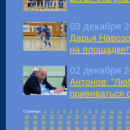
03 декабря 
Дарья Навозо
на площадке!
02 декабря 
Антонов: "Лю
прививаться с
Страницы :
1
2
3
4
5
6
7
8
9
10
11
12
1
29
30
31
32
33
34
35
36
37
38
39
40
41
57
58
59
60
61
62
63
64
65
66
67
68
69
85
86
87
88
89
90
91
92
93
94
95
96
97