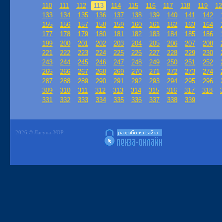
110
111
112
113
114
115
116
117
118
119
12
133
134
135
136
137
138
139
140
141
142
155
156
157
158
159
160
161
162
163
164
177
178
179
180
181
182
183
184
185
186
199
200
201
202
203
204
205
206
207
208
221
222
223
224
225
226
227
228
229
230
243
244
245
246
247
248
249
250
251
252
265
266
267
268
269
270
271
272
273
274
287
288
289
290
291
292
293
294
295
296
309
310
311
312
313
314
315
316
317
318
331
332
333
334
335
336
337
338
339
2026 © Лагуна-УОР