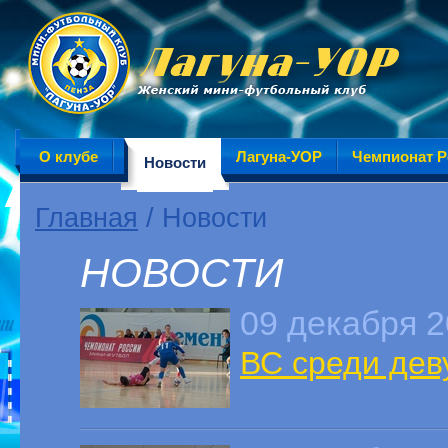
О клубе
Лагуна-УОР
Чемпионат Р
Новости
Главная
/ Новости
НОВОСТИ
09 декабря 
ВС среди дев