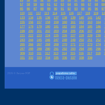
57
58
59
60
61
62
63
64
65
66
67
68
69
85
86
87
88
89
90
91
92
93
94
95
96
97
110
111
112
113
114
115
116
117
118
119
12
133
134
135
136
137
138
139
140
141
142
155
156
157
158
159
160
161
162
163
164
177
178
179
180
181
182
183
184
185
186
199
200
201
202
203
204
205
206
207
208
221
222
223
224
225
226
227
228
229
230
243
244
245
246
247
248
249
250
251
252
265
266
267
268
269
270
271
272
273
274
287
288
289
290
291
292
293
294
295
296
309
310
311
312
313
314
315
316
317
318
331
332
333
334
335
336
337
338
339
2026 © Лагуна-УОР