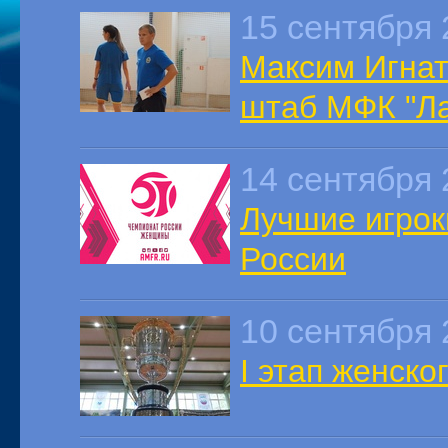
15 сентября 
Максим Игнат
штаб МФК "Л
14 сентября 
Лучшие игрок
России
10 сентября 
I этап женско