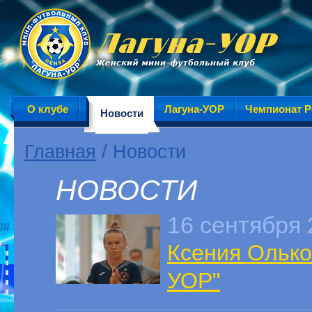
О клубе
Лагуна-УОР
Чемпионат Р
Новости
Главная
/ Новости
НОВОСТИ
16 сентября 
Ксения Олько
УОР"