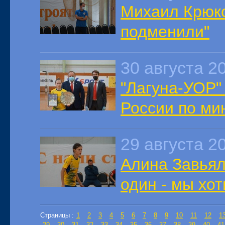
Михаил Крюко
подменили"
30 августа 2
"Лагуна-УОР"
России по ми
29 августа 2
Алина Завьял
один - мы хо
Страницы :
1
2
3
4
5
6
7
8
9
10
11
12
1
29
30
31
32
33
34
35
36
37
38
39
40
41