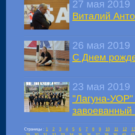
27 мая 2019
Виталий Анто
26 мая 2019
С Днем рожде
23 мая 2019
"Лагуна-УОР"
завоеванный
Страницы :
1
2
3
4
5
6
7
8
9
10
11
12
1
29
30
31
32
33
34
35
36
37
38
39
40
41