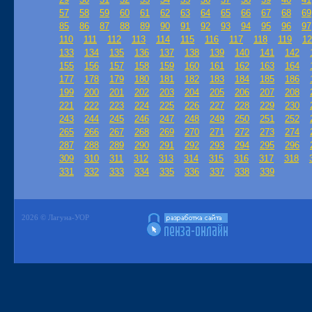
57
58
59
60
61
62
63
64
65
66
67
68
69
85
86
87
88
89
90
91
92
93
94
95
96
97
110
111
112
113
114
115
116
117
118
119
12
133
134
135
136
137
138
139
140
141
142
155
156
157
158
159
160
161
162
163
164
177
178
179
180
181
182
183
184
185
186
199
200
201
202
203
204
205
206
207
208
221
222
223
224
225
226
227
228
229
230
243
244
245
246
247
248
249
250
251
252
265
266
267
268
269
270
271
272
273
274
287
288
289
290
291
292
293
294
295
296
309
310
311
312
313
314
315
316
317
318
331
332
333
334
335
336
337
338
339
2026 © Лагуна-УОР