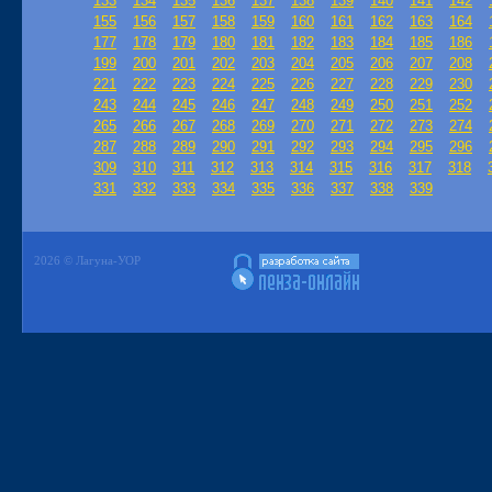
133
134
135
136
137
138
139
140
141
142
155
156
157
158
159
160
161
162
163
164
177
178
179
180
181
182
183
184
185
186
199
200
201
202
203
204
205
206
207
208
221
222
223
224
225
226
227
228
229
230
243
244
245
246
247
248
249
250
251
252
265
266
267
268
269
270
271
272
273
274
287
288
289
290
291
292
293
294
295
296
309
310
311
312
313
314
315
316
317
318
331
332
333
334
335
336
337
338
339
2026 © Лагуна-УОР