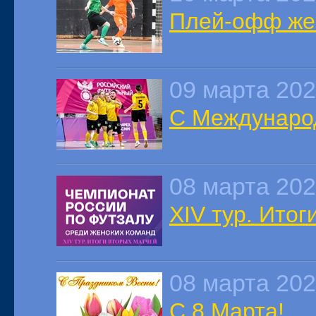
Плей-офф жен
09 марта 20
С Междунаро
08 марта 20
XIV тур. Итог
08 марта 20
С 8 Марта!