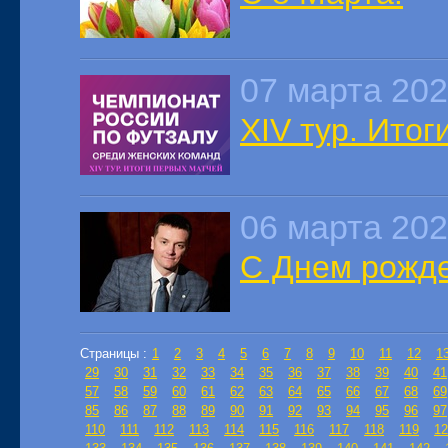
07 марта 20
XIV тур. Итог
06 марта 20
С Днем рожде
Страницы :
1
2
3
4
5
6
7
8
9
10
11
12
1
29
30
31
32
33
34
35
36
37
38
39
40
41
57
58
59
60
61
62
63
64
65
66
67
68
69
85
86
87
88
89
90
91
92
93
94
95
96
97
110
111
112
113
114
115
116
117
118
119
12