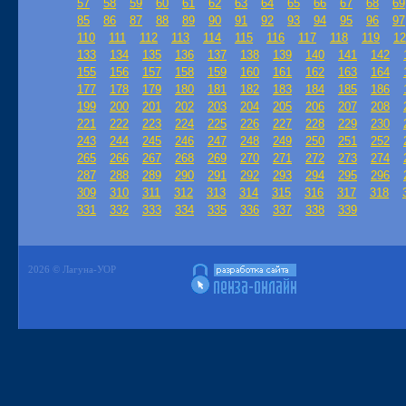
57
58
59
60
61
62
63
64
65
66
67
68
69
85
86
87
88
89
90
91
92
93
94
95
96
97
110
111
112
113
114
115
116
117
118
119
12
133
134
135
136
137
138
139
140
141
142
155
156
157
158
159
160
161
162
163
164
177
178
179
180
181
182
183
184
185
186
199
200
201
202
203
204
205
206
207
208
221
222
223
224
225
226
227
228
229
230
243
244
245
246
247
248
249
250
251
252
265
266
267
268
269
270
271
272
273
274
287
288
289
290
291
292
293
294
295
296
309
310
311
312
313
314
315
316
317
318
331
332
333
334
335
336
337
338
339
2026 © Лагуна-УОР