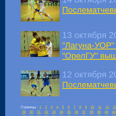
Послематчев
13 октября 2
"Лагуна-УОР"
"ОрелГУ" вы
12 октября 2
Послематчев
Страницы :
1
2
3
4
5
6
7
8
9
10
11
12
1
29
30
31
32
33
34
35
36
37
38
39
40
41