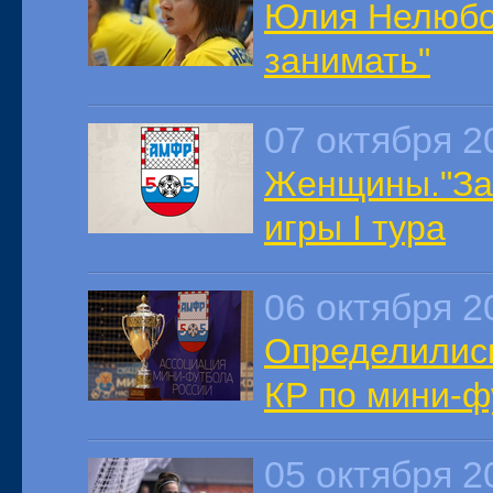
Юлия Нелюбо
занимать"
07 октября 2
Женщины."Зап
игры I тура
06 октября 2
Определились
КР по мини-ф
05 октября 2