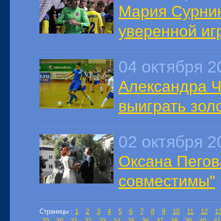
Мария Сурнин
уверенной иг
04 октября 2
Александра Ч
выиграть зол
02 октября 2
Оксана Пегова
совместимы"
Страницы :
1
2
3
4
5
6
7
8
9
10
11
12
1
29
30
31
32
33
34
35
36
37
38
39
40
41