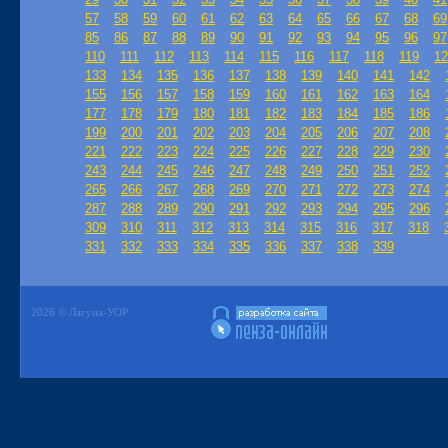
57
58
59
60
61
62
63
64
65
66
67
68
69
85
86
87
88
89
90
91
92
93
94
95
96
97
110
111
112
113
114
115
116
117
118
119
12
133
134
135
136
137
138
139
140
141
142
155
156
157
158
159
160
161
162
163
164
177
178
179
180
181
182
183
184
185
186
199
200
201
202
203
204
205
206
207
208
221
222
223
224
225
226
227
228
229
230
243
244
245
246
247
248
249
250
251
252
265
266
267
268
269
270
271
272
273
274
287
288
289
290
291
292
293
294
295
296
309
310
311
312
313
314
315
316
317
318
331
332
333
334
335
336
337
338
339
2026 © Лагуна-УОР