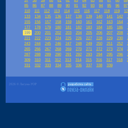
57
58
59
60
61
62
63
64
65
66
67
68
69
85
86
87
88
89
90
91
92
93
94
95
96
97
110
111
112
113
114
115
116
117
118
119
12
133
134
135
136
137
138
139
140
141
142
155
156
157
158
159
160
161
162
163
164
177
178
179
180
181
182
183
184
185
186
199
200
201
202
203
204
205
206
207
208
221
222
223
224
225
226
227
228
229
230
243
244
245
246
247
248
249
250
251
252
265
266
267
268
269
270
271
272
273
274
287
288
289
290
291
292
293
294
295
296
309
310
311
312
313
314
315
316
317
318
331
332
333
334
335
336
337
338
339
2026 © Лагуна-УОР