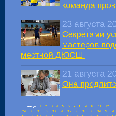
команда пров
23 августа 2
Секретами ус
мастеров под
местной ДЮСШ.
21 августа 2
Она продлитс
Страницы :
1
2
3
4
5
6
7
8
9
10
11
12
1
29
30
31
32
33
34
35
36
37
38
39
40
41