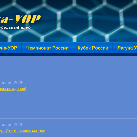
уна-УОР
Чемпионат России
Кубок России
Лагуна 
января 2025
нем рождения!
января 2025
ур. Итоги первых матчей