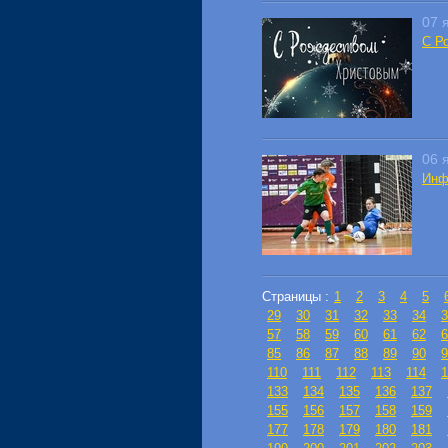
07 
С Р
06 
Инф
Страницы :
1
2
3
4
5
29
30
31
32
33
34
3
57
58
59
60
61
62
6
85
86
87
88
89
90
9
110
111
112
113
114
1
133
134
135
136
137
155
156
157
158
159
177
178
179
180
181