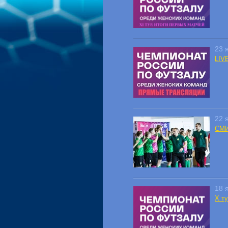
23 
LIV
22 
СМИ
18 
X ту