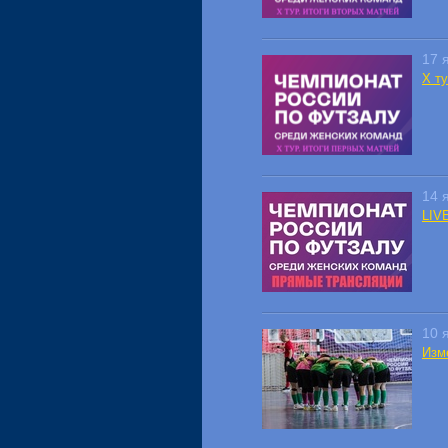
17 
X т
14 
LIV
10 
Изм