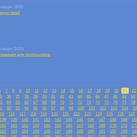
января 2025
ождеством!
января 2025
ормация для болельщиков
6
7
8
9
10
11
12
13
14
15
16
17
18
19
20
21
22
5
36
37
38
39
40
41
42
43
44
45
46
47
48
49
50
3
64
65
66
67
68
69
70
71
72
73
74
75
76
77
78
1
92
93
94
95
96
97
98
99
100
101
102
103
104
10
15
116
117
118
119
120
121
122
123
124
125
126
127
138
139
140
141
142
143
144
145
146
147
148
149
15
160
161
162
163
164
165
166
167
168
169
170
171
17
182
183
184
185
186
187
188
189
190
191
192
193
19