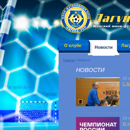
О клубе
Лаг
Новости
Главная
/ Новости
НОВОСТИ
25 
С Д
24 
XI т