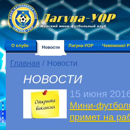
О клубе
Лагуна-УОР
Чемпионат Р
Новости
Главная
/ Новости
НОВОСТИ
15 июня 201
Мини-футболь
примет на ра