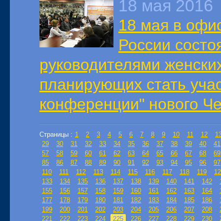
18 мая 2016
18 мая в офи
России состо
руководителями женски
планирующих стать уча
конференции" нового Ч
Страницы :
1
2
3
4
5
6
7
8
9
10
11
12
1
29
30
31
32
33
34
35
36
37
38
39
40
41
57
58
59
60
61
62
63
64
65
66
67
68
69
85
86
87
88
89
90
91
92
93
94
95
96
97
110
111
112
113
114
115
116
117
118
119
12
133
134
135
136
137
138
139
140
141
142
155
156
157
158
159
160
161
162
163
164
177
178
179
180
181
182
183
184
185
186
199
200
201
202
203
204
205
206
207
208
221
222
223
224
225
226
227
228
229
230