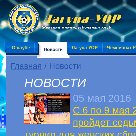
О клубе
Лагуна-УОР
Чемпионат Р
Новости
Главная
/ Новости
НОВОСТИ
05 мая 2016
С 6 по 9 мая
пройдет седь
турнир для женских сб