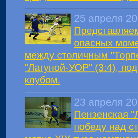
25 апреля 2
Представляем
опасных моме
между столичным "Торп
"Лагуной-УОР" (3:4), п
клубом.
23 апреля 2
Пензенская "
победу над с