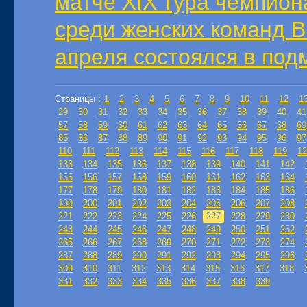
матче XIX тура чемпион
среди женских команд В
апреля состоялся в под
Страницы :
1
2
3
4
5
6
7
8
9
10
11
12
1
29
30
31
32
33
34
35
36
37
38
39
40
41
57
58
59
60
61
62
63
64
65
66
67
68
69
85
86
87
88
89
90
91
92
93
94
95
96
97
110
111
112
113
114
115
116
117
118
119
12
133
134
135
136
137
138
139
140
141
142
155
156
157
158
159
160
161
162
163
164
177
178
179
180
181
182
183
184
185
186
199
200
201
202
203
204
205
206
207
208
221
222
223
224
225
226
227
228
229
230
243
244
245
246
247
248
249
250
251
252
265
266
267
268
269
270
271
272
273
274
287
288
289
290
291
292
293
294
295
296
309
310
311
312
313
314
315
316
317
318
331
332
333
334
335
336
337
338
339