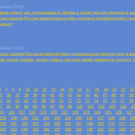
ноября 2015
ржав победу над соперницами из Японии в своём третьем поединке в рамк
ская сборная России гарантировала себе участие в полуфинальной стад
темале!
ноября 2015
ская сборная России по мини-футболу показала качественную игру в ма
ив хозяек турнира, однако добыть три очка нашей команде не удалось, 0
6
7
8
9
10
11
12
13
14
15
16
17
18
19
20
21
22
5
36
37
38
39
40
41
42
43
44
45
46
47
48
49
50
3
64
65
66
67
68
69
70
71
72
73
74
75
76
77
78
1
92
93
94
95
96
97
98
99
100
101
102
103
104
10
15
116
117
118
119
120
121
122
123
124
125
126
127
138
139
140
141
142
143
144
145
146
147
148
149
15
160
161
162
163
164
165
166
167
168
169
170
171
17
182
183
184
185
186
187
188
189
190
191
192
193
19