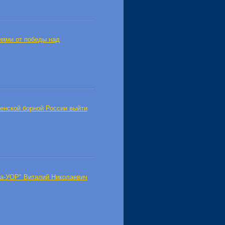
иями от победы над
енской борной России выйти
на-УОР" Виталий Николаевич