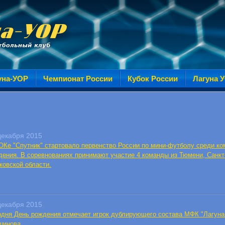
уна-УОР
Чемпионат России
Кубок России
Лагуна 
декабря 2015
ОКе "Спутник" стартовало первенство России по мини-футболу среди ко
дения. В соревнованиях принимают участие 4 команды из Тюмени, Санкт
ковской области.
декабря 2015
одня День рождения отмечает игрок дублирующего состава МФК "Лагуна
шинова.