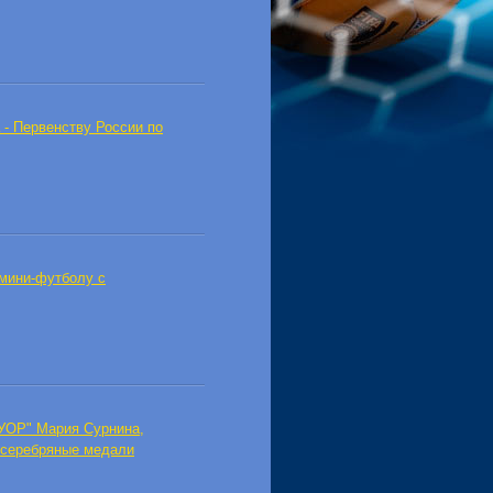
 - Первенству России по
мини-футболу с
-УОР" Мария Сурнина,
а серебряные медали