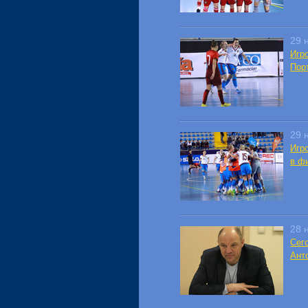
29 
Игр
Пор
29 
Игр
в ф
28 
Сег
Ант