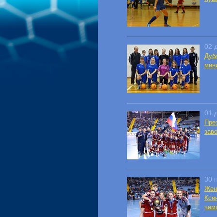
02 
Дуб
мин
01 
Пре
зав
30 
Жен
Ксе
чем