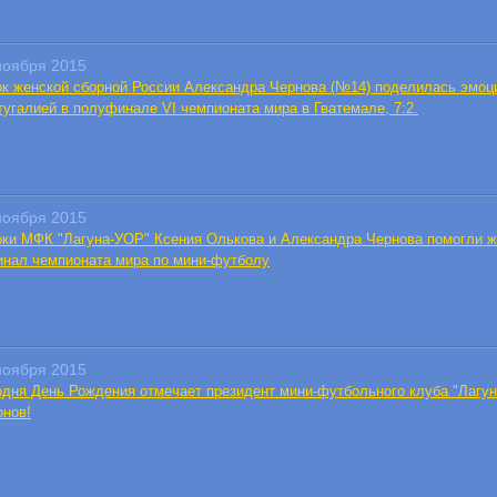
ноября 2015
ок женской сборной России Александра Чернова (№14) поделилась эмоц
тугалией в полуфинале VI чемпионата мира в Гватемале, 7:2.
ноября 2015
оки МФК "Лагуна-УОР" Ксения Олькова и Александра Чернова помогли ж
инал чемпионата мира по мини-футболу
ноября 2015
одня День Рождения отмечает президент мини-футбольного клуба "Лагу
онов!