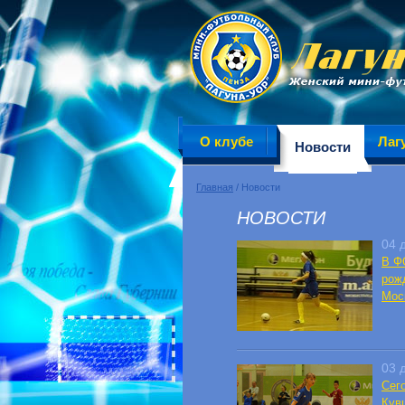
О клубе
Лаг
Новости
Главная
/ Новости
НОВОСТИ
04 
В Ф
рож
Мос
03 
Сег
Кув