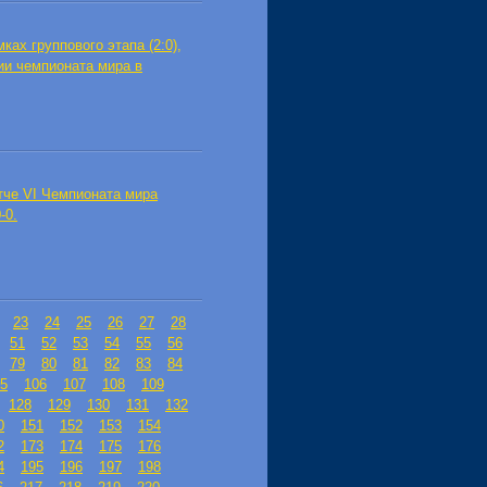
ах группового этапа (2:0),
ии чемпионата мира в
тче VI Чемпионата мира
-0.
23
24
25
26
27
28
51
52
53
54
55
56
79
80
81
82
83
84
5
106
107
108
109
128
129
130
131
132
0
151
152
153
154
2
173
174
175
176
4
195
196
197
198