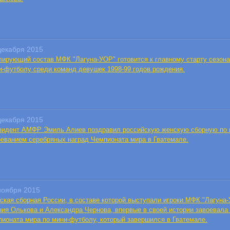
декабря 2015
лирующий состав МФК "Лагуна-УОР" готовится к главному старту сезона
и-футболу среди команд девушек 1998-99 годов рождения.
декабря 2015
зидент АМФР Эмиль Алиев поздравил российскую женскую сборную по 
оеванием серебряных наград Чемпионата мира в Гватемале.
ноября 2015
ская сборная России, в составе которой выступали игроки МФК "Лагуна
ния Олькова и Александра Чернова, впервые в своей истории завоевал
пионата мира по мини-футболу, который завершился в Гватемале.