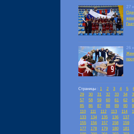
27 
Оде
жен
Гва
26 
Жен
прот
Страницы :
1
2
3
4
5
29
30
31
32
33
34
3
57
58
59
60
61
62
6
85
86
87
88
89
90
9
110
111
112
113
114
1
133
134
135
136
137
155
156
157
158
159
177
178
179
180
181