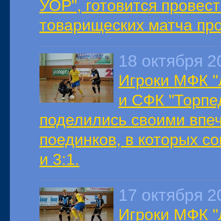
УОР", готовится провес
товарищеских матча пр
18 октября 2
Игроки МФК "
и СФК "Торп
поделились своими впе
поединков, в которых со
и 3:1.
17 октября 2
Игроки МФК "