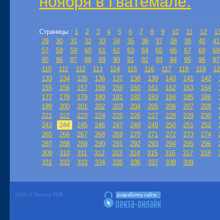
ноября в Гватемале.
Страницы :
1
2
3
4
5
6
7
8
9
10
11
12
1
29
30
31
32
33
34
35
36
37
38
39
40
41
57
58
59
60
61
62
63
64
65
66
67
68
69
85
86
87
88
89
90
91
92
93
94
95
96
97
110
111
112
113
114
115
116
117
118
119
12
133
134
135
136
137
138
139
140
141
142
155
156
157
158
159
160
161
162
163
164
177
178
179
180
181
182
183
184
185
186
199
200
201
202
203
204
205
206
207
208
221
222
223
224
225
226
227
228
229
230
243
244
245
246
247
248
249
250
251
252
265
266
267
268
269
270
271
272
273
274
287
288
289
290
291
292
293
294
295
296
309
310
311
312
313
314
315
316
317
318
331
332
333
334
335
336
337
338
339
2026 © Лагуна-УОР