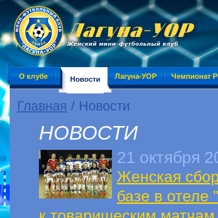
О клубе
Лагуна-УОР
Чемпионат Р
Новости
Главная
/ Новости
НОВОСТИ
21 октября 2
Женская сбор
базе в отеле 
к товарищеским матчам 