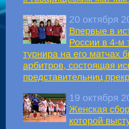
20 октября 2
Впервые в ис
России в 4-м
турнира на его матчах 
арбитров, состоящая ис
представительниц прекр
19 октября 2
Женская сбор
которой выст