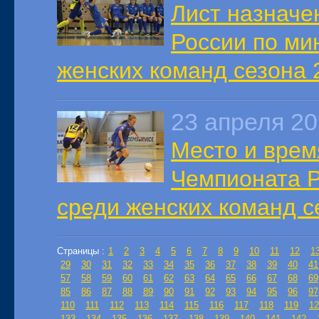
Лист назначе
России по ми
женских команд сезона 2
23 апреля 2
Место и врем
Чемпионата Р
среди женских команд се
Страницы :
1
2
3
4
5
6
7
8
9
10
11
12
1
29
30
31
32
33
34
35
36
37
38
39
40
41
57
58
59
60
61
62
63
64
65
66
67
68
69
85
86
87
88
89
90
91
92
93
94
95
96
97
110
111
112
113
114
115
116
117
118
119
12
133
134
135
136
137
138
139
140
141
142