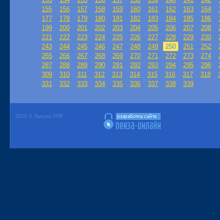
155
156
157
158
159
160
161
162
163
164
177
178
179
180
181
182
183
184
185
186
199
200
201
202
203
204
205
206
207
208
221
222
223
224
225
226
227
228
229
230
243
244
245
246
247
248
249
250
251
252
265
266
267
268
269
270
271
272
273
274
287
288
289
290
291
292
293
294
295
296
309
310
311
312
313
314
315
316
317
318
331
332
333
334
335
336
337
338
339
2026 © Лагуна-УОР