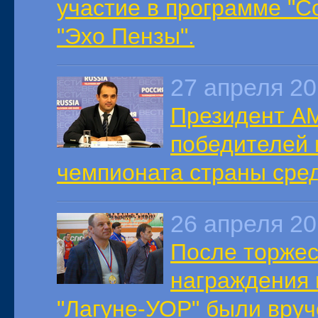
участие в программе "С
"Эхо Пензы".
27 апреля 2
Президент А
победителей 
чемпионата страны сред
26 апреля 2
После торже
награждения 
"Лагуне-УОР" были вру