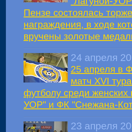
"Лагуной-УОР
Пензе состоялась торж
награждения, в ходе ко
вручены золотые медали
24 апреля 2
25 апреля в 
матч XVI тур
футболу среди женских
УОР" и ФК "Снежана-Кот
23 апреля 2