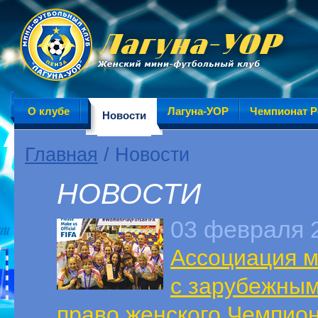
О клубе
Лагуна-УОР
Чемпионат Р
Новости
Главная
/ Новости
НОВОСТИ
03 февраля 
Ассоциация м
с зарубежным
право женского Чемпио