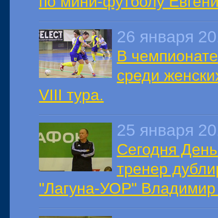
по мини-футболу Евген
26 января 2
В чемпионате
среди женски
VIII тура.
25 января 2
Сегодня День
тренер дубл
"Лагуна-УОР" Владимир