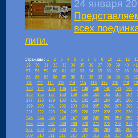
24 января 2
Представляем
всех поединк
лиги.
Страницы :
1
2
3
4
5
6
7
8
9
10
11
12
1
29
30
31
32
33
34
35
36
37
38
39
40
41
57
58
59
60
61
62
63
64
65
66
67
68
69
85
86
87
88
89
90
91
92
93
94
95
96
97
110
111
112
113
114
115
116
117
118
119
12
133
134
135
136
137
138
139
140
141
142
155
156
157
158
159
160
161
162
163
164
177
178
179
180
181
182
183
184
185
186
199
200
201
202
203
204
205
206
207
208
221
222
223
224
225
226
227
228
229
230
243
244
245
246
247
248
249
250
251
252
265
266
267
268
269
270
271
272
273
274
287
288
289
290
291
292
293
294
295
296
309
310
311
312
313
314
315
316
317
318