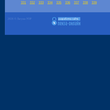
331
332
333
334
335
336
337
338
339
2026 © Лагуна-УОР