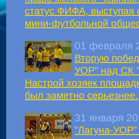
статус ФИФА, выступая 
мини-футбольной общес
01 февраля 
Вторую побед
УОР" над СК 
Настрой хозяек площад
был заметно серьезнее.
31 января 2
"Лагуна-УОР"