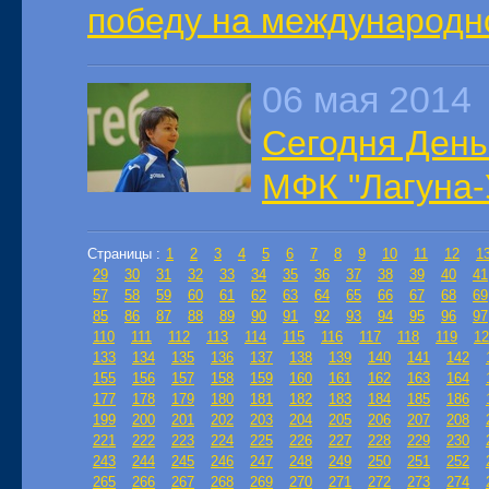
победу на международн
06 мая 2014
Сегодня День
МФК "Лагуна-
Страницы :
1
2
3
4
5
6
7
8
9
10
11
12
1
29
30
31
32
33
34
35
36
37
38
39
40
41
57
58
59
60
61
62
63
64
65
66
67
68
69
85
86
87
88
89
90
91
92
93
94
95
96
97
110
111
112
113
114
115
116
117
118
119
12
133
134
135
136
137
138
139
140
141
142
155
156
157
158
159
160
161
162
163
164
177
178
179
180
181
182
183
184
185
186
199
200
201
202
203
204
205
206
207
208
221
222
223
224
225
226
227
228
229
230
243
244
245
246
247
248
249
250
251
252
265
266
267
268
269
270
271
272
273
274