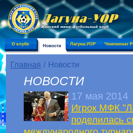
О клубе
Лагуна-УОР
Чемпионат Р
Новости
Главная
/ Новости
НОВОСТИ
17 мая 2014
Игрок МФК "Л
поделилась с
международного турнар